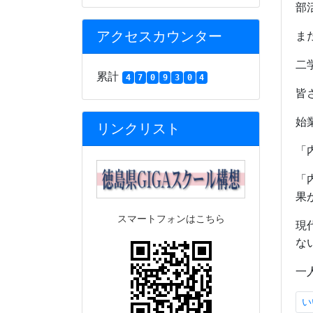
部
アクセスカウンター
ま
二
累計
4
7
0
9
3
0
4
皆
始
リンクリスト
「
「
果
スマートフォンはこちら
現
な
一
い