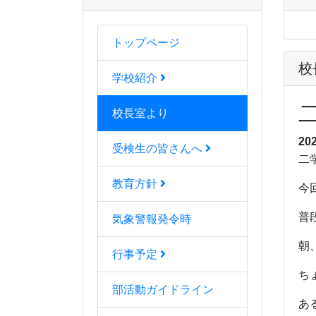
トップページ
校
学校紹介
校長室より
20
受検生の皆さんへ
二
教育方針
今
普
気象警報発令時
朝
行事予定
ち
部活動ガイドライン
あ