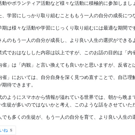
活動やボランティア活動など様々な活動に積極的に参加しまし
た、学習にしっかり取り組むことももう一人の自分の成長につ
学期は様々な活動や学習にじっくり取り組むには最適な期間で
さんのもう一人の自分が成長し、より良い人生の選択ができる
業式でおはなしした内容は以上ですが、このお話の目的は「内
内省」は「内観」と言い換えても良いかと思いますが、反省と
内省」においては、自分自身を深く見つめ直すことで、自己理
が期待できます。
代のようにスマホから情報が溢れている世界では、朝から晩ま
い生徒が多いのではないかと考え、このような話をさせていた
人でも多くの生徒が、もう一人の自分を育て、より良い人生の
いね
5