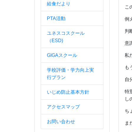
給食だより
こ
PTA活動
例
判
ユネスコスクール
（ESD)
意
GIGAスクール
私
も
学校評価・学力向上実
行プラン
自
特
いじめ防止基本方針
し
アクセスマップ
ち
お問い合わせ
ま