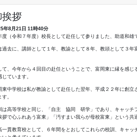
御挨拶
25年8月21日 11時40分
年度（令和７年度）校長として赴任して参りました、助道和雄
は過去に、講師として１年、教諭として８年、教頭として３年
。
して、今年から４回目の赴任ということで、富岡東に縁を感じ
感じています。
岡東中学校は私が教諭として赴任した翌年、平成２２年に創立
ます。
訓は高等学校と同じ、「自主 協同 研学」であり、キャッチ
挨拶で心ふれあう富東」「汚すまい我らが母校富東」という共
高一貫教育校として、６年間をとおしてこれらの校訓、キャッ