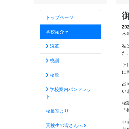
トップページ
20
学校紹介
本
私
沿革
た
校訓
そ
に
校歌
富
学校案内パンフレッ
い
ト
校
「
校長室より
中
受検生の皆さんへ