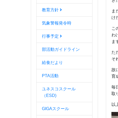
き
教育方針
ま
け
気象警報発令時
こ
わ
行事予定
ま
部活動ガイドライン
た
そ
給食だより
故
PTA活動
育
毎
ユネスコスクール
取
（ESD)
以
GIGAスクール