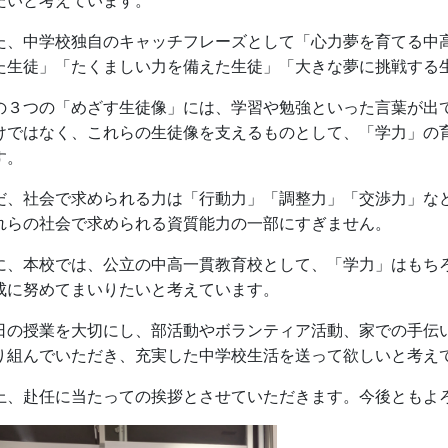
たいと考えています。
た、中学校独自のキャッチフレーズとして「心力夢を育てる中
た生徒」「たくましい力を備えた生徒」「大きな夢に挑戦する
の３つの「めざす生徒像」には、学習や勉強といった言葉が出
けではなく、これらの生徒像を支えるものとして、「学力」の
す。
だ、社会で求められる力は「行動力」「調整力」「交渉力」な
れらの社会で求められる資質能力の一部にすぎません。
に、本校では、公立の中高一貫教育校として、「学力」はもち
成に努めてまいりたいと考えています。
日の授業を大切にし、部活動やボランティア活動、家での手伝
り組んでいただき、充実した中学校生活を送って欲しいと考え
上、赴任に当たっての挨拶とさせていただきます。今後ともよ