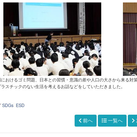
国におけるゴミ問題、日本との習慣・意識の差や人口の大さから来る対
プラスチックのない生活を考えるお話などをしていただきました。
グ
SDGs
ESD
前へ
一覧へ