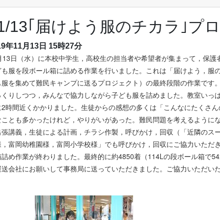
11/13｢届けよう服のチカラ｣
19年11月13日 15時27分
1月13日（水）に本校中学生，高校生の担当者や希望者が集まって，保
ども服を段ボール箱に詰める作業を行いました。これは「届けよう，服の
も服を集めて難民キャンプに送るプロジェクト）の最終段階の作業です
っくりしつつ，みんなで協力しながら子ども服を詰めました。教室いっ
に2時間近くかかりました。生徒からの感想の多くは「こんなにたくさん
なことも多かったけれど，やりがいがあった。難民問題を考えるようにな
出張講義，生徒による計画，チラシ作製，呼びかけ，回収（「近隣のス
様，富岡幼稚園様，富岡小学校様」でも呼びかけ，回収にご協力いただ
箱詰め作業が終わりました。最終的に約4850着（114Lの段ボール箱で
運送会社にお願いして事務局に送っていただきました。ご協力いただい
。