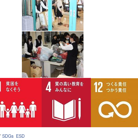
グ
SDGs
ESD