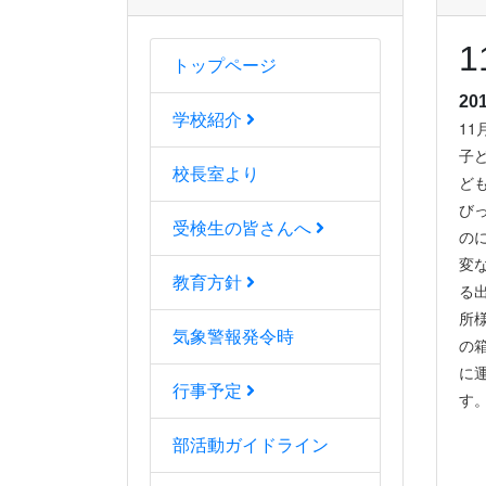
トップページ
20
学校紹介
1
子
校長室より
ど
び
受検生の皆さんへ
の
変
教育方針
る
所
気象警報発令時
の
に
行事予定
す
部活動ガイドライン